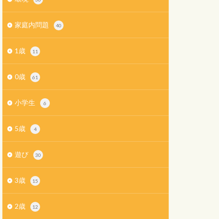
家庭内問題
40
1歳
11
0歳
61
小学生
6
5歳
4
遊び
30
3歳
15
2歳
12