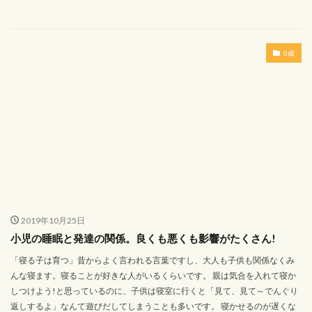
0歳
2019年10月25日
小児の睡眠と発達の関係。良くも悪くも影響がたくさん!
「寝る子は育つ」昔からよく言われる言葉ですし、大人も子供も関係なくみ
んな寝ます。寝ることが好きな人がいるくらいです。 親は気合を入れて寝か
しつけよう!と思っているのに、子供は寝室に行くと「見て、見て～でんぐり
返しするよ」なんて遊びだしてしまうことも多いです。 寝かせるのが遅くな