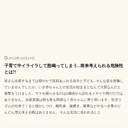
2019年10月27日
子育て中イライラして怒鳴ってしまう…将来考えられる危険性
とは?!
皆さん出産するまでは穏やかで笑顔あふれる自分と子ども…そんな姿を想像し
ていませんでしたか。いざ赤ちゃんとの生活が始まるとなんて大変なんだと
衝撃をうけました。ママを困らせるのは2歳頃から訪れるイヤイヤ期だけでは
ありません。 出産直後は朝も夜も関係なく赤ちゃんに寄り添います。生活リ
ズムが出来てくると寝かしつけ、離乳食、歯磨き、家事などやるべき事がど
んどん増え休まる暇はありません。 そんな生活に追われる […]