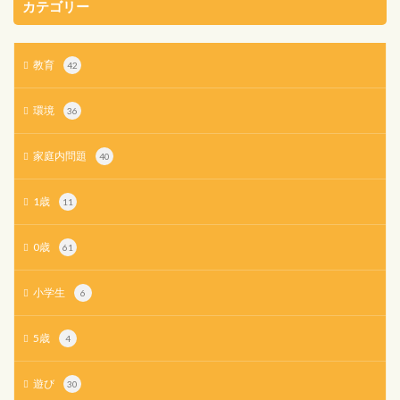
カテゴリー
教育
42
環境
36
家庭内問題
40
1歳
11
0歳
61
小学生
6
5歳
4
遊び
30