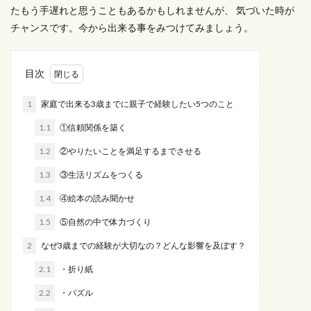
たもう手遅れと思うこともあるかもしれませんが、 気づいた時が
チャンスです。今から出来る事をみつけてみましょう。
目次
1
家庭で出来る3歳までに親子で経験したい5つのこと
1.1
①信頼関係を築く
1.2
②やりたいことを満足するまでさせる
1.3
③生活リズムをつくる
1.4
④絵本の読み聞かせ
1.5
⑤自然の中で体力づくり
2
なぜ3歳までの経験が大切なの？どんな影響を及ぼす？
2.1
・折り紙
2.2
・パズル