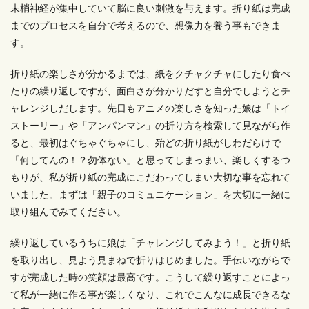
末梢神経が集中していて脳に良い刺激を与えます。折り紙は完成
までのプロセスを自分で考えるので、想像力を養う事もできま
す。
折り紙の楽しさが分かるまでは、紙をクチャクチャにしたり食べ
たりの繰り返しですが、面白さが分かりだすと自分でしようとチ
ャレンジしだします。先日もアニメの楽しさを知った娘は「トイ
ストーリー」や「アンパンマン」の折り方を検索して見ながら作
ると、最初はぐちゃぐちゃにし、殆どの折り紙がしわだらけで
「何してんの！？勿体ない」と思ってしまっまい、楽しくするつ
もりが、私が折り紙の完成にこだわってしまい大切な事を忘れて
いました。まずは「親子のコミュニケーション」を大切に一緒に
取り組んでみてください。
繰り返しているうちに娘は「チャレンジしてみよう！」と折り紙
を取り出し、見よう見まねで折りはじめました。手伝いながらで
すが完成した時の笑顔は最高です。こうして繰り返すことによっ
て私が一緒に作る事が楽しくなり、これでこんなに成長できるな