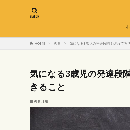
ホ
HOME
教育
気になる3歳児の発達段階！遅れてる
気になる3歳児の発達段
きること
教育
,
3歳