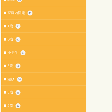
家庭内問題
40
1歳
11
0歳
61
小学生
6
5歳
4
遊び
30
3歳
15
2歳
12