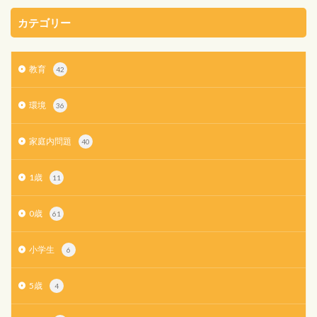
カテゴリー
教育
42
環境
36
家庭内問題
40
1歳
11
0歳
61
小学生
6
5歳
4