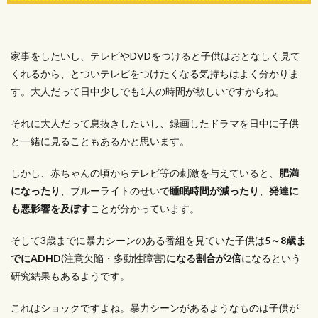
家事をしたいし、テレビやDVDをつけると子供はおとなしく見て
くれるから、とついテレビをつけたくなる気持ちはよく分かりま
す。大人だって日中少しでも1人の時間が欲しいですからね。
それに大人だって息抜きしたいし、録画したドラマを日中に子供
と一緒に見ることもあるかと思います。
しかし、赤ちゃんの頃からテレビ等の刺激を与えていると、
肥満
になったり
、ブルーライトのせいで
睡眠時間が減ったり
、
発達に
も悪影響を及ぼす
ことが分かっています。
そして3歳までに暴力シーンのある番組を見ていた子供は
5～8歳ま
でにADHD
(注意欠陥・多動性障害)
になる割合が2倍
になるという
研究結果もあるようです。
これはショックですよね。暴力シーンがあるようなものは子供が