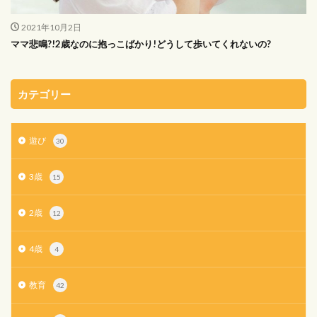
2021年10月2日
ママ悲鳴?!2歳なのに抱っこばかり!どうして歩いてくれないの?
カテゴリー
遊び
30
3歳
15
2歳
12
4歳
4
教育
42