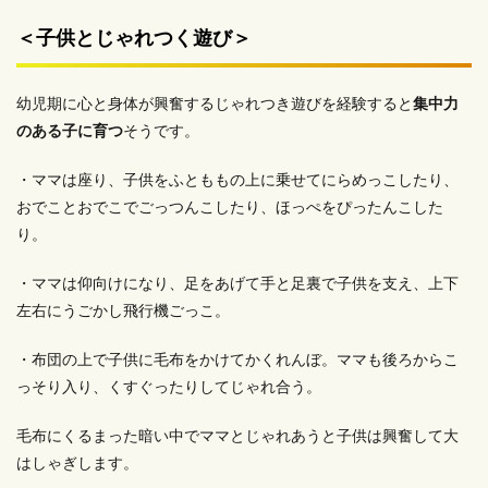
＜子供とじゃれつく遊び＞
幼児期に心と身体が興奮するじゃれつき遊びを経験すると
集中力
のある子に育つ
そうです。
・ママは座り、子供をふとももの上に乗せてにらめっこしたり、
おでことおでこでごっつんこしたり、ほっぺをぴったんこした
り。
・ママは仰向けになり、足をあげて手と足裏で子供を支え、上下
左右にうごかし飛行機ごっこ。
・布団の上で子供に毛布をかけてかくれんぼ。ママも後ろからこ
っそり入り、くすぐったりしてじゃれ合う。
毛布にくるまった暗い中でママとじゃれあうと子供は興奮して大
はしゃぎします。