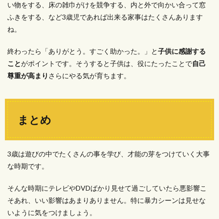
い物をする、床の雑巾がけを競争する、内と外で向かい合って窓
ふきをする、など3歳児であれば出来る家事はたくさんあります
ね。
終わったら「ありがとう。すごく助かった。」と
子供に感謝する
こと
がポイントです。そうすると子供は、役にたったことで
自己
尊重が高まり
さらにやる気が育ちます。
まとめ
3歳は遊びの中でたくさんの事を学び、才能の芽をつけていく大事
な時期です。
そんな時期にテレビやDVDばかり見せて過ごしていたら悪影響こ
そあれ、いい影響はあまりありません。特に暴力シーンは見せな
いように気をつけましょう。