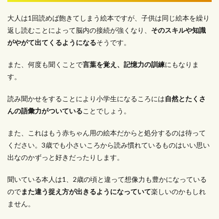
大人は1回読めば飽きてしまう絵本ですが、子供は同じ絵本を繰り
返し読むことによって脳内の接続が強くなり、
そのスキルや知識
がやがて出てくるようになる
そうです。
また、何度も聞くことで
言葉を覚え、記憶力の訓練
にもなりま
す。
読み聞かせをすることにより小学生になるころには
自然とたくさ
んの語彙力がついている
ことでしょう。
また、これはもう赤ちゃん用の絵本だからと処分するのは待って
ください。3歳でも小さいころから読み慣れているものはいい思い
出なのかずっと好きだったりします。
聞いている本人は1、2歳の頃と違って想像力も豊かになっている
ので
また違う捉え方が出きるようになっていて
楽しいのかもしれ
ません。