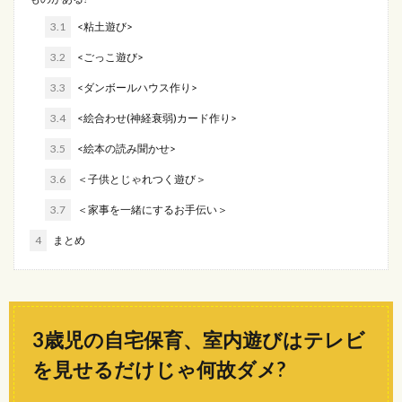
3.1
<粘土遊び>
3.2
<ごっこ遊び>
3.3
<ダンボールハウス作り>
3.4
<絵合わせ(神経衰弱)カード作り>
3.5
<絵本の読み聞かせ>
3.6
＜子供とじゃれつく遊び＞
3.7
＜家事を一緒にするお手伝い＞
4
まとめ
3歳児の自宅保育、室内遊びはテレビ
を見せるだけじゃ何故ダメ?