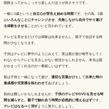
寝静まってからこっそり楽しんだほうが良さそうです。
一般に3歳というと
自立心が芽生え始める時期
です。その為、3歳
は
いろんなことにチャレンジさせ
、
失敗しながら自分でやり遂げ
る体験をさせる
ことがいいと言われています。
テレビを見せるだけでは体験は出来ませんし、親子で会話する時
間が少なくなります。
子供はテレビに夢中のようにみえて、実は親が遊び相手をしてく
れないからテレビを見るしかない状況かもしれません。本当は親
がかまってくれるのが一番嬉しいはずです。
親は子供と一緒になって遊び、
適切な言葉かけ
をして
出来た時の
達成感や充実感を味わわせて
あげましょう。
初めは難しいかもしれませんが、
子供のテレビやDVDを見せる時
間を減らすと、親子で触れ合う時間が必然的に増えるはず
です。
テレビはなるべく消す
ように努力しましょう。