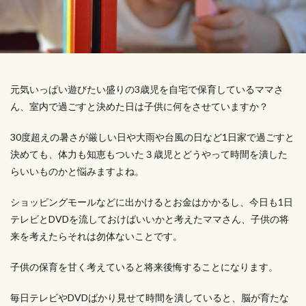
元気いっぱい遊びたい盛りの3歳児を自宅で保育しているママさ
ん、室内で過ごすと決めた日は子供に何をさせていますか？
30度超えの暑さが厳しい日や大雨や台風の日など1日家で過ごすと
決めても、体力も知恵もついた３歳児とどうやって時間を潰した
らいいものかと悩みますよね。
ショッピングモールなどに出かけるとお金はかかるし、今日も1日
テレビとDVDを流しておけばいいかと考えたママさん、子供の将
来を考えたらそれは勿体ないことです。
子供の保育を甘く考えていると将来後悔することになります。
毎日テレビやDVDばかり見せて時間を潰していると、脳が育たな