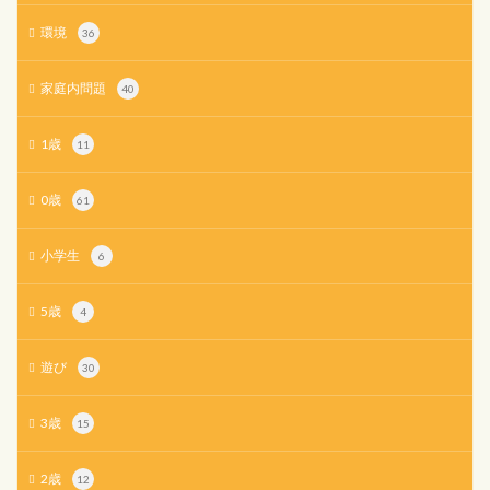
環境
36
家庭内問題
40
1歳
11
0歳
61
小学生
6
5歳
4
遊び
30
3歳
15
2歳
12