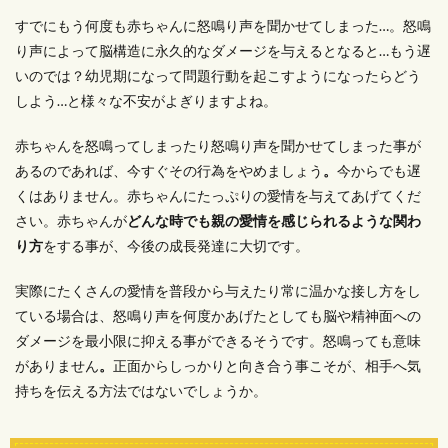
すでにもう何度も赤ちゃんに怒鳴り声を聞かせてしまった…。怒鳴
り声によって脳構造に永久的なダメージを与えるとなると…もう遅
いのでは？幼児期になって問題行動を起こすようになったらどう
しよう…と様々な不安がよぎりますよね。
赤ちゃんを怒鳴ってしまったり怒鳴り声を聞かせてしまった事が
あるのであれば、
今すぐその行為をやめましょう
。
今からでも遅
くはありません。赤ちゃんにたっぷりの愛情を与えてあげてくだ
さい。赤ちゃんが
どんな時でも親の愛情を感じられるような関わ
り方
をする事が、今後の成長発達に大切です。
実際にたくさんの愛情を普段から与えたり常に温かな接し方をし
ている場合は、怒鳴り声を何度かあげたとしても脳や精神面への
ダメージを最小限に抑える事ができるそうです。
怒鳴っても意味
がありません
。
正面からしっかりと向き合う事こそが、相手へ気
持ちを伝える方法ではないでしょうか。