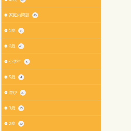
家庭内問題
40
1歳
11
0歳
61
小学生
6
5歳
4
遊び
30
3歳
15
2歳
12