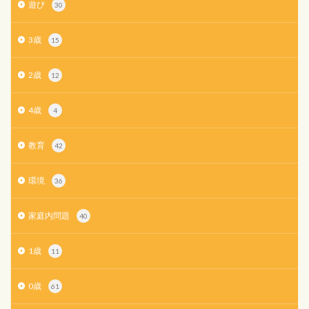
遊び
30
3歳
15
2歳
12
4歳
4
教育
42
環境
36
家庭内問題
40
1歳
11
0歳
61