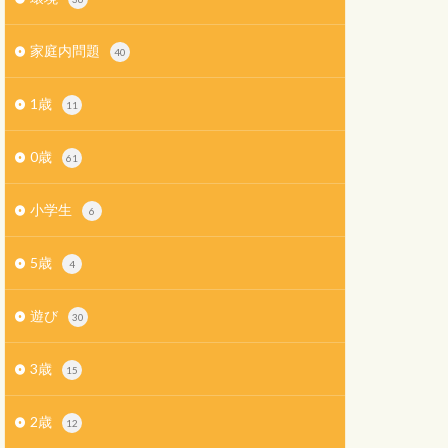
家庭内問題
40
1歳
11
0歳
61
小学生
6
5歳
4
遊び
30
3歳
15
2歳
12