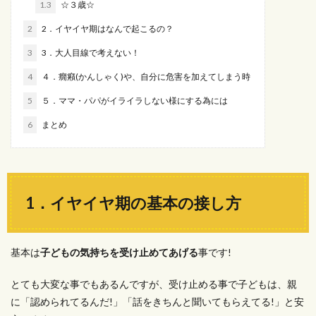
1.3
☆３歳☆
2
2．イヤイヤ期はなんで起こるの？
3
3．大人目線で考えない！
4
４．癇癪(かんしゃく)や、自分に危害を加えてしまう時
5
５．ママ・パパがイライラしない様にする為には
6
まとめ
1．イヤイヤ期の基本の接し方
基本は
子どもの気持ちを受け止めてあげる
事です!
とても大変な事でもあるんですが、受け止める事で子どもは、親
に「認められてるんだ!」「話をきちんと聞いてもらえてる!」と安