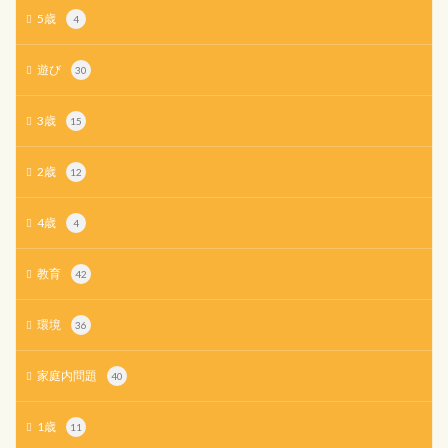
5歳
4
遊び
30
3歳
15
2歳
12
4歳
4
教育
42
環境
36
家庭内問題
40
1歳
11